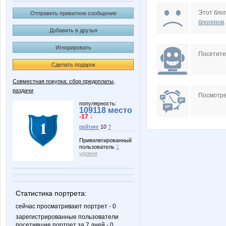
Коряба
Сюзанн
Этот блог
Отправить приватное сообщение
блогеров
.
Добавить в друзья
Игнорировать
Посетит
Сделать подарок
Совместная покупка: сбор предоплаты,
раздачи
Посмотре
популярность:
109118 место
-17 ↓
рейтинг
10
?
Привилегированный
пользователь
1
уровня
Статистика портрета:
сейчас просматривают портрет - 0
зарегистрированные пользователи
посетившие портрет за 7 дней - 0